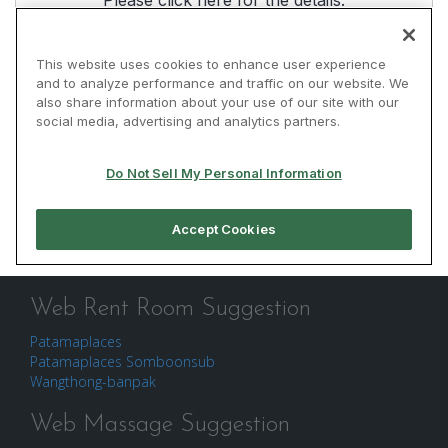
Web Rent Room Suggestion
Patamaplaces
Patamaplaces Somboonsub
Wangthong-banpak
Web Massage Suggestion